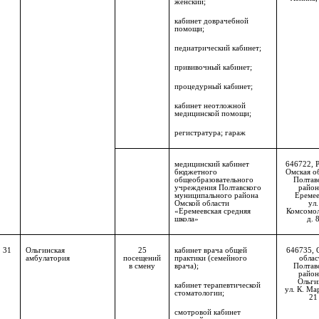
женский;
кабинет доврачебной
помощи;
педиатрический кабинет;
прививочный кабинет;
процедурный кабинет;
кабинет неотложной
медицинской помощи;
регистратура; гараж
медицинский кабинет
646722, 
бюджетного
Омская о
общеобразовательного
Полтав
учреждения Полтавского
район,
муниципального района
Еремее
Омской области
ул.
«Еремеевская средняя
Комсомол
школа»
д. 
31
Ольгинская
25
кабинет врача общей
646735, 
амбулатория
посещений
практики (семейного
облас
в смену
врача);
Полтав
район,
Ольги
кабинет терапевтической
ул. К. Мар
стоматологии;
21
смотровой кабинет