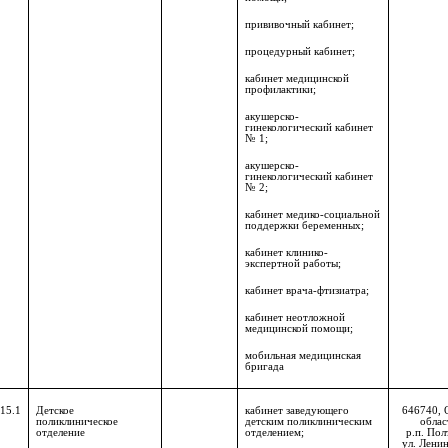
прививочный кабинет;
процедурный кабинет;
кабинет медицинской
профилактики;
акушерско-
гинекологический кабинет
№ 1;
акушерско-
гинекологический кабинет
№ 2;
кабинет медико-социальной
поддержки беременных;
кабинет клинико-
экспертной работы;
кабинет врача-фтизиатра;
кабинет неотложной
медицинской помощи;
мобильная медицинская
бригада
15.1
Детское
кабинет заведующего
646740, 
поликлиническое
детским поликлиническим
облас
отделение
отделением;
р.п. Пол
ул. Ленин