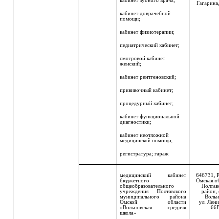
кабинет зубного врача;
Гагарина,
кабинет доврачебной
помощи;
кабинет физиотерапии;
педиатрический кабинет;
смотровой кабинет
женский;
кабинет рентгеновский;
прививочный кабинет;
процедурный кабинет;
кабинет функциональной
диагностики;
кабинет неотложной
медицинской помощи;
регистратура; гараж
медицинский кабинет
646731, 
бюджетного
Омская о
общеобразовательного
Полтав
учреждения Полтавского
район, 
муниципального района
Вольн
Омской области
ул. Лени
«Вольновская средняя
66
школа»