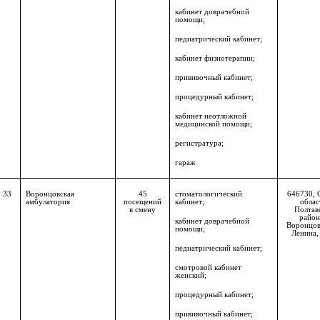
кабинет доврачебной
помощи;
педиатрический кабинет;
кабинет физиотерапии;
прививочный кабинет;
процедурный кабинет;
кабинет неотложной
медицинской помощи;
регистратура;
гараж
33
Воронцовская
45
стоматологический
646730, 
амбулатория
посещений
кабинет;
облас
в смену
Полтав
район,
кабинет доврачебной
Воронцов
помощи;
Ленина, 
педиатрический кабинет;
смотровой кабинет
женский;
процедурный кабинет;
прививочный кабинет;