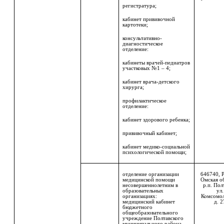
регистратура;
кабинет прививочной
картотеки;
консультативно-
диагностическое
отделение:
кабинеты врачей-педиатров
участковых
№1 – 4;
кабинет врача-детского
хирурга;
профилактическое
отделение:
кабинет здорового ребенка;
прививочный кабинет;
кабинет медико-социальной
психологической помощи;
отделение организации
646740, 
медицинской помощи
Омская о
несовершеннолетним в
р.п. Пол
образовательных
ул.
организациях:
Комсомол
медицинский кабинет
д. 2
бюджетного
общеобразовательного
учреждение Полтавского
муниципального района