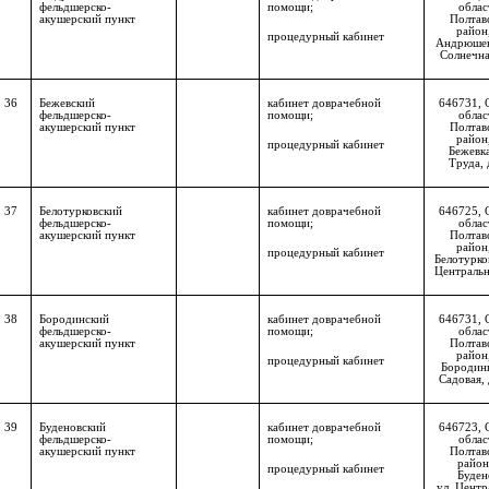
фельдшерско-
помощи;
облас
акушерский пункт
Полтав
район,
процедурный кабинет
Андрюшев
Солнечная
36
Бежевский
кабинет доврачебной
646731,
фельдшерско-
помощи;
облас
акушерский пункт
Полтав
район,
процедурный кабинет
Бежевка
Труда, 
37
Белотурковский
кабинет доврачебной
646725,
фельдшерско-
помощи;
облас
акушерский пункт
Полтав
район,
процедурный кабинет
Белотурков
Центральна
38
Бородинский
кабинет доврачебной
646731, 
фельдшерско-
помощи;
облас
акушерский пункт
Полтав
район,
процедурный кабинет
Бородинк
Садовая, 
39
Буденовский
кабинет доврачебной
646723, 
фельдшерско-
помощи;
облас
акушерский пункт
Полтав
район,
процедурный кабинет
Буден
ул. Центр