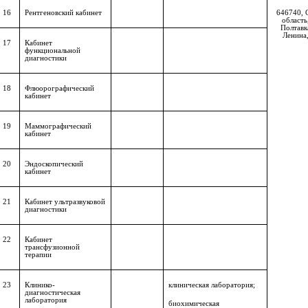
16
Рентгеновский кабинет
646740, 
область,
Полтавка
Ленина,
17
Кабинет
функциональной
диагностики
18
Флюорографический
кабинет
19
Маммографический
кабинет
20
Эндоскопический
кабинет
21
Кабинет ультразвуковой
диагностики
22
Кабинет
трансфузионной
терапии
23
Клинико-
клиническая лаборатория;
диагностическая
лаборатория
биохимическая