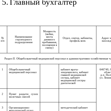
5.
Главный бухгалтер
Мощность
(койки,
Наименование
места
№
Отдел, сектор, кабинеты,
Адрес 
структурного
дневного
п/п
профиль коек
нахожд
подразделения
пребывания,
посещения в
смену)
Раздел
II
. Общебольничный медицинский персонал и административно-хозяйственная ч
1
Общебольничный
кабинет врача-
646740, 
медицинский персонал
эпидемиолога, кабинет
облас
главной медицинской
р.п. Пол
сестры, кабинет
ул. Ленин
медицинской сестры
диетической
2
Пункт раздачи сухих
молочных смесей
3
Организационно-
методический кабинет
методический отдел