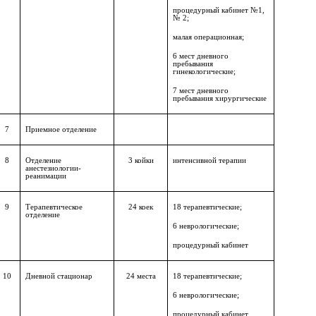
процедурный кабинет №1,
№ 2;
малая операционная;
6 мест дневного
пребывания
гинекологические;
7 мест дневного
пребывания хирургические
7
Приемное отделение
8
Отделение
3 койки
интенсивной терапии
анестезиологии-
реанимации
9
Терапевтическое
24 коек
18 терапевтические;
отделение
6 неврологические;
процедурный кабинет
10
Дневной стационар
24 места
18 терапевтические;
6 неврологические;
процедурный кабинет