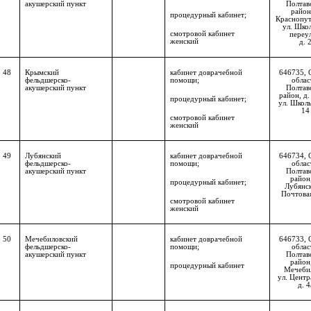
акушерский пункт
Полтав
район,
процедурный кабинет;
Краснопут
ул. Шко
смотровой кабинет
переу
женский
д. 
48
Крымский
кабинет доврачебной
646735,
фельдшерско-
помощи;
облас
акушерский пункт
Полтав
район, д.
процедурный кабинет;
ул. Школь
14
смотровой кабинет
женский
49
Лубянский
кабинет доврачебной
646734, 
фельдшерско-
помощи;
облас
акушерский пункт
Полтав
район,
процедурный кабинет;
Лубянск
Почтовая
смотровой кабинет
женский
50
Мечебиловский
кабинет доврачебной
646733, 
фельдшерско-
помощи;
облас
акушерский пункт
Полтав
район,
процедурный кабинет
Мечеби
ул. Центр
д. 4