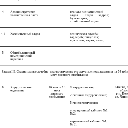
4
Административно-
планово-экономический
хозяйственная часть
отдел; отдел кадров;
бухгалтерия;
хозяйственный отдел
4.1
Хозяйственный отдел
техническая служба;
гардероб; пищеблок;
прачечная; гараж; склад
5
Общебольничный
немедицинский
персонал
Раздел
III
. Стационарные лечебно-диагностические структурные подразделения на 54 койк
мест дневного пребывания
6
Хирургическое
16 коек и 13
9 хирургические;
646740, 
отделение
мест
облас
дневного
р.п. Пол
2 гнойные хирургические;
пребывания
ул. Ленин
5 гинекологические;
операционный кабинет №1,
№2;
перевязочный кабинет №1,
№ 2;