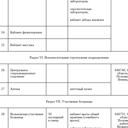
лаборатория;
серологическая
лаборатория;
кабинет забора анализов
24
Кабинет физиотерапии
25
Кабинет массажа
Раздел
VI
. Вспомогательные структурные подразделения
26
Центральное
646740, 
стерилизационное
область,
отделение
Полтавка
Ленина,
27
Аптека
аптечный пункт
Раздел
VII
. Участковые больницы
28
Вольновская участковая
50
кабинет врача общей
646731, 
больница
посещений
практики (семейного
облас
в смену
врача);
Полтав
район,
Вольное