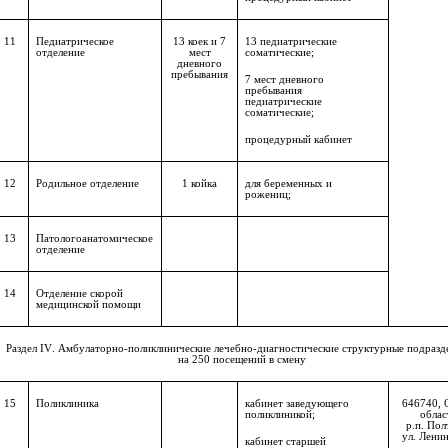
11
Педиатрическое
13 коек и 7
13 педиатрические
отделение
мест
соматические;
дневного
пребывания
7 мест дневного
пребывания
педиатрические
соматические;
процедурный кабинет
12
Родильное отделение
1 койка
для беременных и
рожениц;
13
Патологоанатомическое
отделение
14
Отделение скорой
медицинской помощи
Раздел
IV
. Амбулаторно-поликлинические лечебно-диагностические структурные подразд
на 250 посещений в смену
15
Поликлиника
кабинет заведующего
646740, 
поликлиникой;
облас
р.п. Пол
ул. Ленин
кабинет старшей