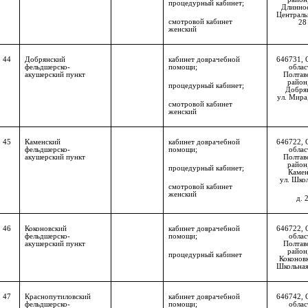
процедурный кабинет;
Длинное
Центральн
смотровой кабинет
28
женский
44
Добрянский
кабинет доврачебной
646731, 
фельдшерско-
помощи;
облас
акушерский пункт
Полтав
район,
процедурный кабинет;
Добря
ул. Мира,
смотровой кабинет
женский
45
Каменский
кабинет доврачебной
646722, 
фельдшерско-
помощи;
облас
акушерский пункт
Полтав
район,
процедурный кабинет;
Камен
ул. Школ
смотровой кабинет
женский
д. 
46
Коконовский
кабинет доврачебной
646722, 
фельдшерско-
помощи;
облас
акушерский пункт
Полтав
район,
процедурный кабинет
Коконовк
Школьная,
47
Краснопутиловский
кабинет доврачебной
646742, 
фельдшерско-
помощи;
облас