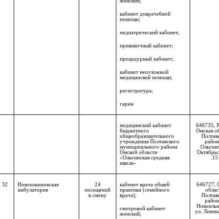
женский;
кабинет доврачебной
помощи;
педиатрический кабинет;
прививочный кабинет;
процедурный кабинет;
кабинет неотложной
медицинской помощи;
регистратура;
гараж
медицинский кабинет
646735, 
бюджетного
Омская о
общеобразовательного
Полтав
учреждения Полтавского
район,
муниципального района
Ольгино
Омской области
Октябрьск
«Ольгинская средняя
15
школа»
32
Новоильиновская
24
кабинет врача общей
646727, 
амбулатория
посещений
практики (семейного
облас
в смену
врача);
Полтав
район,
Новоильи
смотровой кабинет
ул. Ленина
женский;