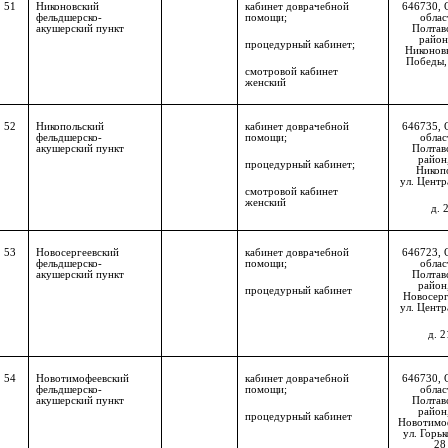
51
Никоновский
кабинет доврачебной
646730, 
фельдшерско-
помощи;
облас
акушерский пункт
Полтав
район,
процедурный кабинет;
Никоновк
Победы,
смотровой кабинет
женский
52
Никопольский
кабинет доврачебной
646735, 
фельдшерско-
помощи;
облас
акушерский пункт
Полтав
район,
процедурный кабинет;
Никоп
ул. Центр
смотровой кабинет
женский
д. 
53
Новосергеевский
кабинет доврачебной
646723, 
фельдшерско-
помощи;
облас
акушерский пункт
Полтав
район,
процедурный кабинет
Новосерг
ул. Центр
д. 2
54
Новотимофеевский
кабинет доврачебной
646730, 
фельдшерско-
помощи;
облас
акушерский пункт
Полтав
район,
процедурный кабинет
Новотимо
ул. Горьк
28