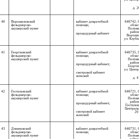
д. 2
40
Ворошиловский
кабинет доврачебной
646742, 
фельдшерско-
помощи;
облас
акушерский пункт
Полтав
район,
процедурный кабинет
Вороши
ул. Клубна
41
Георгиевский
кабинет доврачебной
646735, 
фельдшерско-
помощи;
облас
акушерский пункт
Полтав
район,
процедурный кабинет;
Георгие
ул. Центр
смотровой кабинет
женский
д. 4
42
Гостиловский
кабинет доврачебной
646721, 
фельдшерско-
помощи;
облас
акушерский пункт
Полтав
район,
процедурный кабинет;
Гостиловк
Центральн
смотровой кабинет
20
женский
43
Длинновский
кабинет доврачебной
646731, 
фельдшерско-
помощи;
облас
акушерский пункт
Полтав
район,