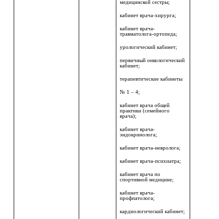
медицинской сестры;
кабинет врача-хирурга;
кабинет врача-
травматолога-ортопеда
;
урологический кабинет;
первичный онкологический
кабинет;
терапевтические кабинеты
№ 1 – 4;
кабинет врача общей
практики (семейного
врача);
кабинет врача-
эндокринолога;
кабинет врача-невролога;
кабинет врача-психиатра;
кабинет врача по
спортивной медицине;
к
абинет врача-
профпатолога;
кардиологический кабинет;