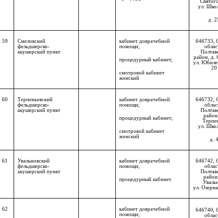
Святог
ул. Школ
д. 2
59
Смеловский
кабинет доврачебной
646733, 
фельдшерско-
помощи;
облас
акушерский пункт
Полтав
район, д. 
процедурный кабинет;
ул. Юбилей
20
смотровой кабинет
женский
60
Терпеньевский
кабинет доврачебной
646732, 
фельдшерско-
помощи;
облас
акушерский пункт
Полтав
район,
процедурный кабинет;
Терпе
ул. Школ
смотровой кабинет
женский
д. 
61
Увальновский
кабинет доврачебной
646742, 
фельдшерско-
помощи;
облас
акушерский пункт
Полтав
район,
процедурный кабинет
Уваль
ул. Озерна
62
кабинет доврачебной
646740, 
помощи;
облас