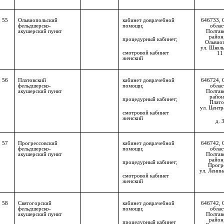
55
Ольвиопольский
кабинет доврачебной
646733, 
фельдшерско-
помощи;
облас
акушерский пункт
Полтав
район,
процедурный кабинет;
Ольвио
ул. Школь
смотровой кабинет
11
женский
56
Платовский
кабинет доврачебной
646724, 
фельдшерско-
помощи;
облас
акушерский пункт
Полтав
район,
процедурный кабинет;
Плато
ул. Центр
смотровой кабинет
женский
д. 
57
Прогрессовский
кабинет доврачебной
646742, 
фельдшерско-
помощи;
облас
акушерский пункт
Полтав
район,
процедурный кабинет;
Прогр
ул. Ленина
смотровой кабинет
женский
58
Святогорский
кабинет доврачебной
646742, 
фельдшерско-
помощи;
облас
акушерский пункт
Полтав
район,
процедурный кабинет