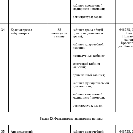
кабинет неотложной
медицинской помощи;
регистратура; гараж
34
Красногорская
35
кабинет врача общей
646725, 
амбулатория
посещений
практики (семейного
облас
в смену
врача);
Полтав
район,
Красног
кабинет доврачебной
ул. Ленина
помощи;
процедурный кабинет;
смотровой кабинет
женский;
прививочный кабинет;
кабинет функциональной
диагностики;
кабинет неотложной
медицинской помощи;
регистратура; гараж
Раздел
IX
.Фельдшерско-акушерские пункты:
35
Андрюшевский
кабинет доврачебной
646735, 