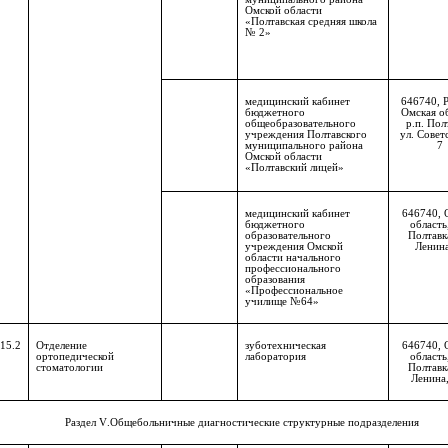
Омской области
«Полтавская средняя школа
№ 2»
медицинский кабинет
646740, 
бюджетного
Омская о
общеобразовательного
р.п. Пол
учреждения Полтавского
ул. Советс
муниципального района
7
Омской области
«Полтавский лицей»
медицинский кабинет
646740, 
бюджетного
область,
образовательного
Полтавка
учреждения Омской
Ленин
области начального
профессионального
образования
«Профессиональное
училище №64»
15.2
Отделение
зуботехническая
646740, 
ортопедической
лаборатория
область,
стоматологии
Полтавка
Ленина,
Раздел
V
.Общебольничные диагностические структурные подразделения