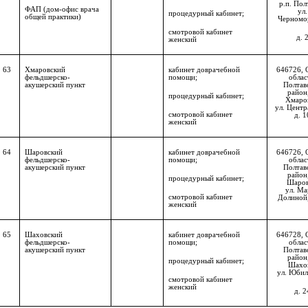
р.п. Пол
ФАП (дом-офис врача
ул.
процедурный кабинет;
общей практики)
Черномо
смотровой кабинет
д. 
женский
63
Хмаровский
кабинет доврачебной
646726, 
фельдшерско-
помощи;
облас
акушерский пункт
Полтав
район,
процедурный кабинет;
Хмаро
ул. Центр
смотровой кабинет
д. 1
женский
64
Шаровский
кабинет доврачебной
646726, 
фельдшерско-
помощи;
облас
акушерский пункт
Полтав
район,
процедурный кабинет;
Шаров
ул. М
смотровой кабинет
Долиной,
женский
65
Шаховский
кабинет доврачебной
646728,
фельдшерско-
помощи;
облас
акушерский пункт
Полтав
район,
процедурный кабинет;
Шахо
ул. Юбил
смотровой кабинет
женский
д. 2