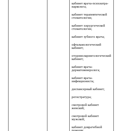
кабинет врача-психиатра-
нарколога;
кабинет терапевтической
стоматологии;
кабинет хирургической
стоматологии;
кабинет зубного врача;
офтальмологический
кабинет;
оториноларингологический
кабинет;
кабинет врача-
дерматовенеролога;
кабинет врача-
инфекциониста;
диспансерный кабинет;
регистратура;
смотровой кабинет
женский;
смотровой кабинет
мужской;
кабинет доврачебной
помощи;