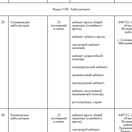
Раздел
VIII
. Амбулатории
29
Соловьевская
25
кабинет врача общей
646732, 
амбулатория
посещений
практики (семейного
облас
в смену
врача);
Полтав
райо
кабинет зубного врача;
с. Соловье
Школьная,
смотровой кабинет
женский;
кабинет доврачебной
помощи;
педиатрический кабинет;
прививочный кабинет;
процедурный кабинет;
кабинет неотложной
медицинской помощи;
регистратура; гараж
30
Еремеевская
22
кабинет врача общей
646722, 
амбулатория
посещений
практики (семейного
облас
в смену
врача);
Полтав
район,
Еремеевк
смотровой кабинет
Ленина, 