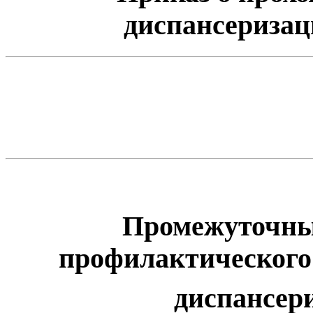
диспансериза
Промежуточные
профилактического
диспансери