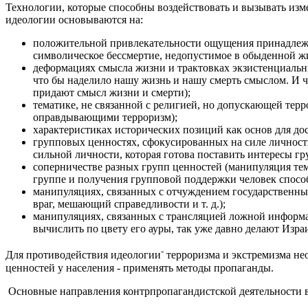
Технологии, которые способны воздействовать и вызывать изм
идеологии основываются на:
положительной привлекательности ощущения принадлежно
символическое бессмертие, недопустимое в обыденной ж
деформациях смысла жизни и трактовках экзистенциальны
что бы наделило нашу жизнь и нашу смерть смыслом. И ч
придают смысл жизни и смерти);
тематике, не связанной с религией, но допускающей тер
оправдывающими терроризм);
характеристиках исторических позиций как основ для д
групповых ценностях, сфокусированных на силе личност
сильной личности, которая готова поставить интересы г
соперничестве разных групп ценностей (манипуляция тема
группе и получения групповой поддержки человек способ
манипуляциях, связанных с отчуждением государственны
враг, мешающий справедливости и т. д.);
манипуляциях, связанных с трансляцией ложной информа
вычислить по цвету его ауры, так уже давно делают Изр
-
Для противодействия идеологии
терроризма и экстремизма не
ценностей у населения - применять методы пропаганды.
Основные направления контрпропагандистской деятельности в 