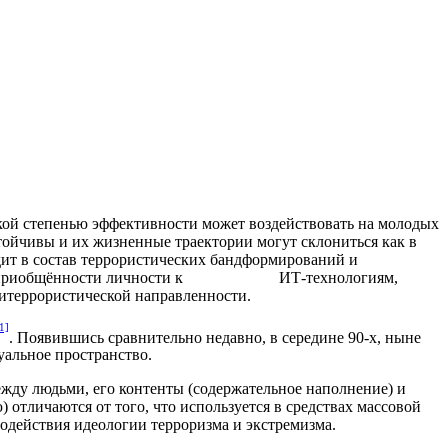
кой степенью эффективности может воздействовать на молодых
ойчивы и их жизненные траектории могут склониться как в
дит в состав террористических бандформирований и
уровень приобщённости личности к ИТ-технологиям,
итеррористической направленности.
1]
. Появившись сравнительно недавно, в середине 90-х, ныне
уальное пространство.
жду людьми, его контенты (содержательное наполнение) и
отличаются от того, что используется в средствах массовой
одействия идеологии терроризма и экстремизма.