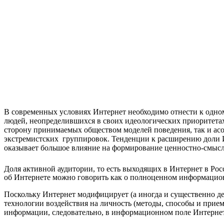
В современных условиях Интернет необходимо отнести к одно
людей, неопределившихся в своих идеологических приоритета
сто­рону принимаемых обществом моделей поведения, так и ас
экстремистских группировок. Тенденции к расширению до
оказывает большое влияние на формирование ценностно-смыс
Доля активной аудитории, то есть выходящих в Интернет в Росси
об Интернете можно говорить как о полноценном информационн
Поскольку Интернет модифицирует (а иногда и существенно д
технологии воздействия на личность (методы, способы и прием
информации, следовательно, в информационном поле Интернета