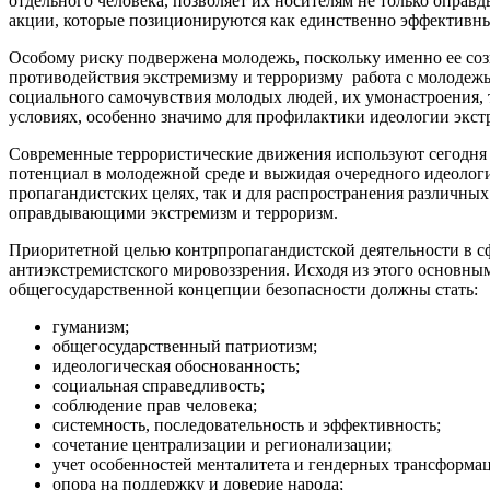
отдельного человека, позволяет их носителям не только опра
акции, которые позиционируются как единственно эффективны
Особому риску подвержена молодежь, поскольку именно ее соз
противодействия экстремизму и терроризму работа с молодеж
социального самочувствия молодых людей, их умонастроения, 
условиях, особенно значимо для профилактики идеологии экст
Современные террористические движения используют сегодня т
потенциал в молодежной среде и выжидая очередного идеологич
пропагандистских целях, так и для распространения различных
оправдывающими экстремизм и терроризм.
Приоритетной целью контрпропагандистской деятельности в с
антиэкстремистского мировоззрения. Исходя из этого основны
общегосударственной концепции безопасности должны стать:
гуманизм;
общегосударственный патриотизм;
идеологическая обоснованность;
социальная справедливость;
соблюдение прав человека;
системность, последовательность и эффективность;
сочетание централизации и регионализации;
учет особенностей менталитета и гендерных трансформа
опора на поддержку и доверие народа;