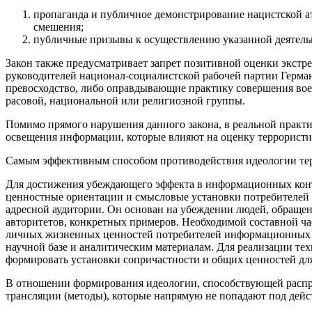
пропаганда и публичное демонстрирование нацистской а
смешения;
публичные призывы к осуществлению указанной деятель
Закон также предусматривает запрет позитивной оценки экстре
руководителей национал-социалистской рабочей партии Герм
превосходство, либо оправдывающие практику совершения вое
расовой, национальной или религиозной группы.
Помимо прямого нарушения данного закона, в реальной практи
освещения информации, которые влияют на оценку террористич
Самым эффективным способом противодействия иде­ологии тер
Для достижения убеждающего эффекта в информационных конте
ценностные ориентации и смысловые установки потребителей 
адресной аудитории. Он основан на убеждении людей, обраще
авторитетов, конкретных примеров. Необходимой составной ча
личных жизненных ценностей потребителей информационных пр
научной базе и аналитическим материалам. Для реализации тех
формировать установки сопричастности и общих ценностей дл
В отношении формирования идеологии, способствующей распро
трансляции (методы), которые напрямую не попадают под дейс