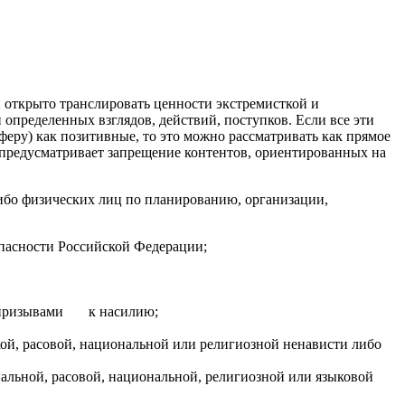
и открыто транслировать ценности экстремисткой и
 определенных взглядов, действий, поступков. Если все эти
еру) как позитивные, то это можно рассматривать как прямое
он предусматривает запрещение контентов, ориентированных на
ибо физических лиц по планированию, организации,
пасности Российской Федерации;
ли призывами к насилию;
кой, расовой, национальной или религиозной ненависти либо
иальной, расовой, национальной, религиозной или языковой