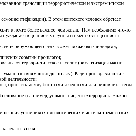
едованной трансляции террористической и экстремистской
амоидентификации). В этом контексте человек обретает
ит в нечто более важное, чем жизнь. Нам необходимо что-то,
мы нуждаемся в ценностях группы и именно эти ценности
спасение окружающей среды может также быть поводами,
тических событий прошлого);
овершают террористическое насилие (романтизация магии
е гуманна к своим последователям). Ради принадлежности к
ной деятельности;
ер, пропасть между богатыми и бедными или чиновник всегда
обоснование (например, упоминание, что «террориста можно
мирования устойчивых идеологических и антиэкстремистских
включают в себя: