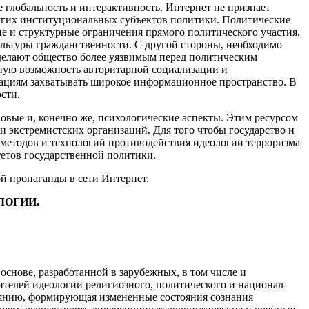
 глобальность и интерактивность. Интернет не признает
ругих институциональных субъектов политики. Политические
е и структурные ограничения прямого политического участия,
ьтуры гражданствен­ности. С другой стороны, необходимо
делают общество более уязвимым перед политическим
ную возможность авторитарной социализации и
зациям захватывать широкое информационное пространство. В
сти.
овые и, конечно же, психологические аспекты. Этим ресурсом
 и экстремистских организаций. Для того чтобы государство и
 методов и технологий противодействия идеологии терроризма
етов государственной политики.
й пропаганды в сети Интернет.
ЛОГИИ.
снове, разработанной в зарубежных, в том числе и
телей идеологии религиозного, политического и национал-
оянию, формирующая измененные состояния сознания