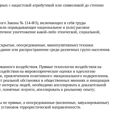
дных с нацистской атрибутикой или символикой до степени
ного Закона № 114-ФЗ), включающих в себя труды
или оправдывающие национальное и (или) расовое
ичное уничтожение какой-либо этнической, социальной,
(скрытые, опосредованные, манипулятивные) техники
дание или распространение среди различных групп населения.
ванного воздействия. Прямые технологии воздействия на
оздействия на мировоззренческие оценки и идеологию
ки, привлечением позитивного эмоционального подкрепления,
ет реальной обста­новки в общественных мнениях и инициация
интересы людей, необходимо апеллировать к доказательной
, понятные лозунги, апеллировать к реальному опыту;
 не прямые, а опосредованные (косвенные, завуалированные)
 установок террористической направленности.