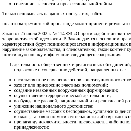
сочетание гласности и профессиональной тайны.
Только основываясь на данных постулатах, работа
по антиэкстремистской пропаганде может принести результаты
Закон от 25 июля 2002 г. № 114-ФЗ «О проти­водействии экст
террористической идеологии. В Законе дается в основном прав
характеристики будут позиционироваться в информационных ко
нарушение законодательства, и следовательно, такой контент 
позитивную оценку информации следующего содержания:
деятельность общественных и религиозных объединений,
подготовке и совершению действий, на­правленных на:
насильственное изменение основ конституционного стро
захват или присвоение властных полномочий;
создание незаконных вооруженных формирований;
осуществление террористической деятельности;
возбуждение расовой, национальной или религи­озной
унижение национального достоинства;
осуществление массовых беспорядков, хулиганских дейст
вражды, а равно по мотивам ненависти либо вражды в 
пропаганду исключительности, превосходства либо непол
принадлежности;