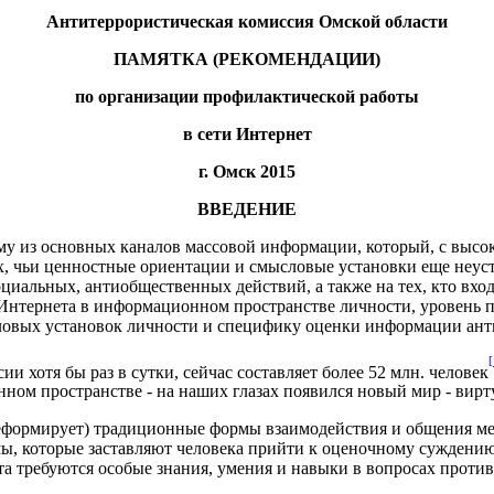
Антитеррористическая комиссия Омской области
ПАМЯТКА (РЕКОМЕНДАЦИИ)
по организации профилактической работы
в сети Интернет
г. Омск 2015
ВВЕДЕНИЕ
му из основных каналов массовой информации, который, с высо
х, чьи ценностные ориентации и смысловые установки еще неуст
оциальных, антиобщественных действий, а также на тех, кто вхо
ли Интернета в информационном про­странстве личности, 
ловых установок личности и специфику оценки информации ант
[
и хотя бы раз в сутки, сейчас составляет более 52 млн. человек
ом пространстве - на наших глазах появился новый мир - вирт
еформирует) традиционные формы взаимодействия и общения ме
ы, которые заставляют человека прийти к оценочному суждению) 
 требуются особые знания, умения и навыки в вопросах против