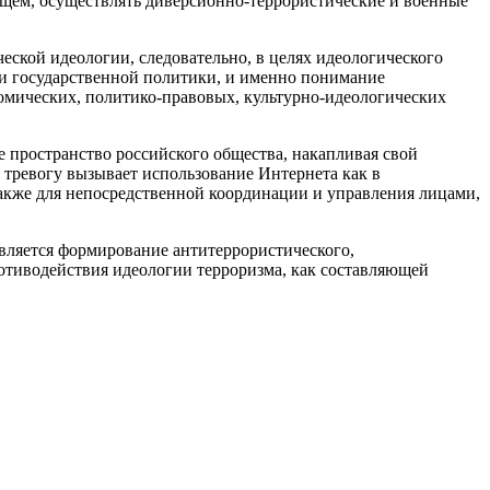
ующем, осуществлять диверсионно-террористические и военные
ской идеологии, следовательно, в целях идеологического
и государственной политики, и именно понимание
омических, политико-правовых, культурно-идеологических
 пространство российского общества, накапливая свой
 тревогу вызывает использование Интернета как в
также для непосредственной координации и управления лицами,
вляется формирование антитеррористического,
отиводействия идеологии терроризма, как составляющей