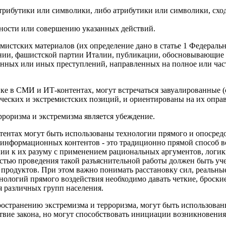
трибутики или символики, либо атрибутики или символики, схо
ности или совершению указанных действий.
мистских материалов (их определение дано в статье 1 Федераль
ании, фашистской партии Италии, публикации, обосновывающие 
нных или иных преступлений, направленных на полное или част
ке в СМИ и ИТ-контентах, могут встречаться завуалированные 
еских и экстремистских позиций, и ориентированы на их оправ
роризма и экстремизма является убеждение.
нтах могут быть использованы технологии прямого и опосредо
информационных контентов - это традиционно прямой способ в
нии к их разуму с применением рациональных аргументов, логи
стью проведения такой разъяснительной работы должен быть уч
одуктов. При этом важно понимать расстановку сил, реальные 
нологий прямого воздействия необходимо давать четкие, броские
я различных групп населения.
странению экстремизма и терроризма, могут быть использованы
твие закона, но могут способствовать инициации возникновения