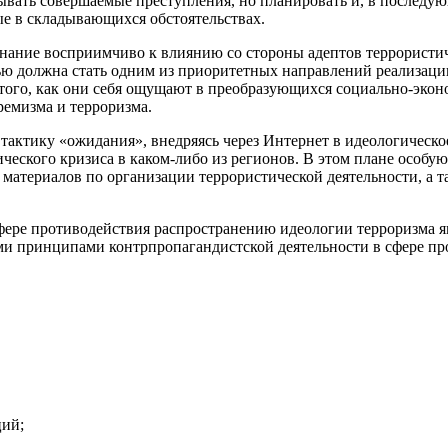
вдывать совершаемые преступления, но планировать и, в послед
е в складывающихся обстоятельствах.
нание восприимчиво к влиянию со стороны адептов террористиче
ью должна стать одним из приоритетных направлений реализаци
того, как они себя ощущают в преобразующихся социально-экон
ремизма и терроризма.
актику «ожидания», внедряясь через Интернет в идеологическое
еского кризиса в каком-либо из регионов. В этом плане особую
 материалов по организации террористической деятельности, а 
фере противодействия распространению идеологии терроризма я
ми принципами контрпропагандистской деятельности в сфере пр
ций;