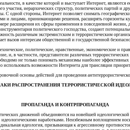
ьности, в качестве которой и выступает Интернет, являются ее
ого участия, иерархических структур, политических партий и д
ы. С одной стороны, Интернет позволяет снимать географически
ами и лицами, принимающими решения, расширять горизонты кул
мере расширения их сферы применения в повседневной жизни, 
нструментария политического господства, создают потенциаль
можность различным экстремистским и террористическим органи
ет вызов интересам общественной и государственной безопасно
ехнические, политические, нравственные, экономические и прав
ние, и, в частности, представители различных террористических
еобходимо не только понимать механизмы наиболее эффективных
о использовать возможности Интернета для трансляции приорит
ровочной основы действий для проведения антитеррористическо
НАКИ РАСПРОСТРАНЕНИЯ ТЕРРОРИСТИЧЕСКОЙ ИДЕО
ПРОПАГАНДА И КОНТРПРОПАГАНДА
тических движений объединяются на новейшей идеологической о
и идеологическими наработками. Неизбежным воплощением носи
Радикальная идеология, призывающая к агрессивному противост