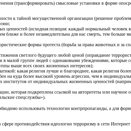
енения (трансформировать) смысловые установки в форме опоср
сти к тайной могущественной организации (решение проблем с
изни;
х ценностей (исходная позиция: каждый нормальный человек вер
ем ближе и более незамедлительна для нас смерть, тем больше 
рористические формы протеста (борьба за права животных и за 
остижения светлого будущего любой ценой (оправдание террорис
и в малой группе людей с одинаковыми убеждениями, которые с
руппы выше всех своих жизненных интересов);
тикой: какая религия лучше и благороднее, какая религия боле
ен на куда более высокий уровень агрессии, чем в индивидуаль
х институтов от индивидуальных жизненных ценностей (наприм
ции, которая подкреплена ссылкой на авторитеты или научное 
аильские спецслужбы»).
обходимо использовать технологии контрпропаганды, а для фор
сфере противодействия идеологии терроризму в сети Интернет 