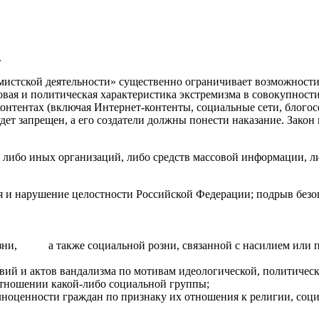
.
ремистской деятельности» существенно ограничивает возможност
овая и политическая характеристика экстремизма в совокупности
нтентах (включая Интернет-контенты, социальные сети, блогосф
будет запрещен, а его создатели должны понести наказание. Зак
 либо иных организаций, либо средств массовой информации, л
я и нарушение целостности Российской Федерации; подрыв безо
 розни, а также социальной розни, связанной с насилием и
вий и актов вандализма по мотивам идеологической, политичес
отношении какой-либо социальной группы;
ноценности граждан по признаку их отноше­ния к религии, соц