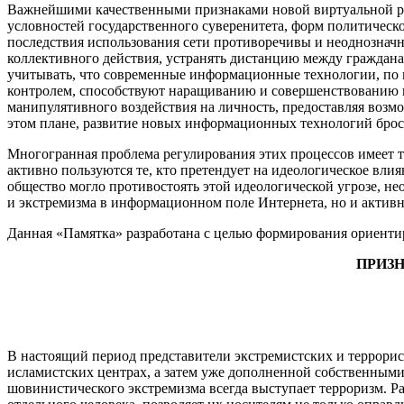
Важнейшими качественными признаками новой виртуальной реал
условностей государственного суверенитета, форм политическ
последствия использования сети противоречивы и неоднозначн
коллективного действия, устранять дистанцию между граждан
учитывать, что современные информационные технологии, по 
контролем, способствуют наращиванию и совершенствованию и
манипулятивного воздействия на личность, предоставляя воз
этом плане, развитие новых информационных технологий броса
Многогранная проблема регулирования этих процессов имеет т
активно пользуются те, кто претендует на идеологическое влия
общество могло противостоять этой идеологической угрозе, н
и экстремизма в информационном поле Интернета, но и активн
Данная «Памятка» разработана с целью формирования ориенти
ПРИЗ
В настоящий период представители экстремистских и террорис
исламистских центрах, а затем уже дополненной собственным
шовинистического экстремизма всегда выступает терроризм. 